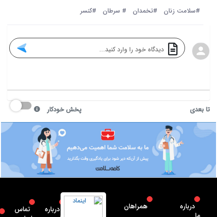
#سلامت زنان
#تخمدان‌
# سرطان
#کنسر
تا بعدی
پخش خودکار
درباره
همراهان
درباره
تماس
ما