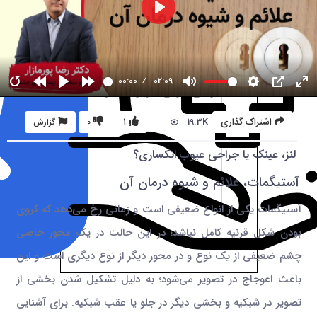
00:00
02:09
19.3K
اشتراک گذاری
1
0
گزارش
لنز، عینک یا جراحی عیوب انکساری؟
آستیگمات، علائم و شیوه درمان آن
آستیگمات یکی از انواع ضعیفی است و زمانی رخ می‌دهد که کروی
بودن شکل قرنیه کامل نباشد؛ در این حالت در یک محور خاصی
چشم ضعیفی از یک نوع و در محور دیگر از نوع دیگری است و این
باعث اعوجاج در تصویر می‌شود؛ به دلیل تشکیل شدن بخشی از
تصویر در شبکیه و بخشی دیگر در جلو یا عقب شبکیه. برای آشنایی