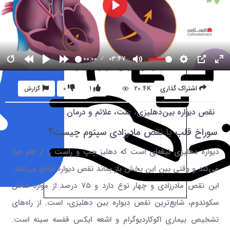
00:00
03:47
20.4K
اشتراک گذاری
1
0
گزارش
نقص دیواره بین‌دهلیزی، علت، علائم و درمان
سوراخ قلب یا نقص مادرزادی سپتوم چیست؟
دیواره دهلیزی تیغه‌ای است که دهلیز چپ و راست را از هم جدا
می‌کند و وقتی بین این بخش باز بماند نقص دیواره اتفاق می‌افتد.
این نقص مادرزادی و چهار نوع دارد و 75 درصد از موارد شامل
سکوندوم، شایع‌ترین نقص دیواره بین دهلیزی، است. از راه‌های
تشخیص بیماری اکوکاردیوگرام و اشعه ایکس قفسه سینه است.