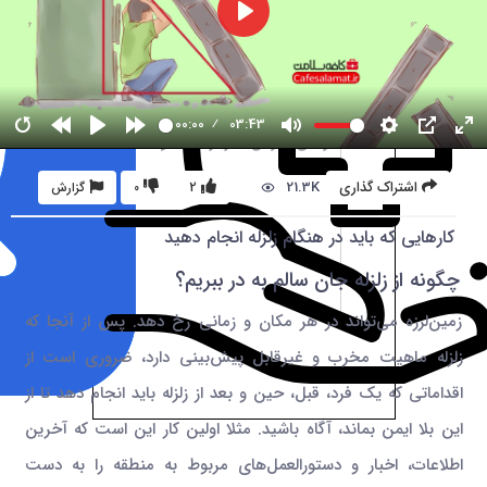
00:00
03:43
21.3K
اشتراک گذاری
2
0
گزارش
کارهایی که باید در هنگام زلزله انجام دهید
چگونه از زلزله جان سالم به در ببریم؟
زمین‌لرزه می‌تواند در هر مکان و زمانی رخ دهد. پس از آنجا که
زلزله ماهیت مخرب و غیرقابل پیش‌بینی دارد، ضروری است از
اقداماتی که یک فرد، قبل، حین و بعد از زلزله باید انجام دهد تا از
این بلا ایمن بماند، آگاه باشید. مثلا اولین کار این است که آخرین
اطلاعات، اخبار و دستورالعمل‌های مربوط به منطقه را به دست