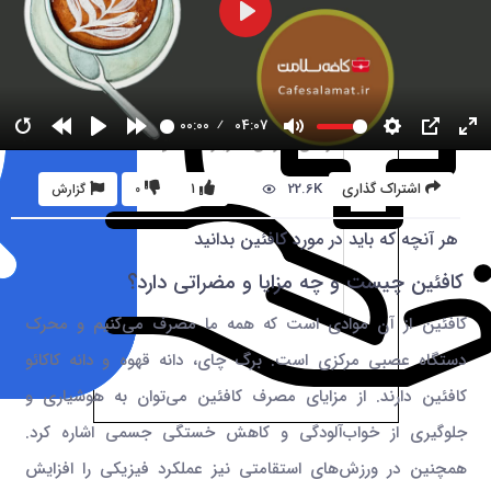
00:00
04:07
22.6K
اشتراک گذاری
1
0
گزارش
هر آنچه که باید در مورد کافئین بدانید
کافئین چیست و چه مزایا و مضراتی دارد؟
کافئین از آن موادی است که همه ما مصرف می‌کنیم و محرک
دستگاه عصبی مرکزی است. برگ چای، دانه قهوه و دانه کاکائو
کافئین دارند. از مزایای مصرف کافئین می‌توان به هوشیاری و
جلوگیری از خواب‌آلودگی و کاهش خستگی جسمی اشاره کرد.
همچنین در ورزش‌های استقامتی نیز عملکرد فیزیکی را افزایش