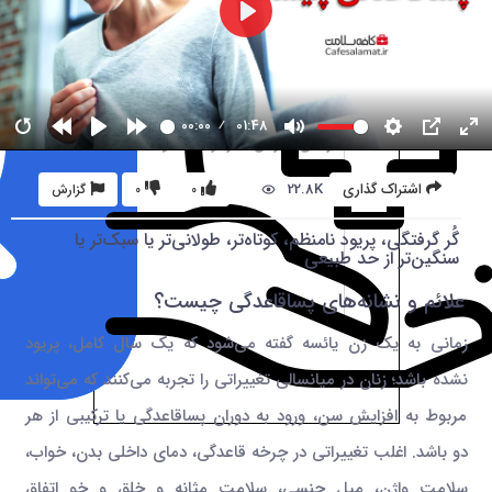
00:00
01:48
22.8K
اشتراک گذاری
0
0
گزارش
گُر گرفتگی، پریود نامنظم، کوتاه‌تر، طولانی‌تر یا سبک‌تر یا
سنگین‌تر از حد طبیعی
علائم و نشانه‌های پساقاعدگی چیست؟
زمانی به یک زن یائسه گفته می‌شود که یک سال کامل، پریود
نشده باشد؛ زنان در میانسالی تغییراتی را تجربه می‌کنند که می‌تواند
مربوط به افزایش سن، ورود به دوران پساقاعدگی یا ترکیبی از هر
دو باشد. اغلب تغییراتی در چرخه قاعدگی، دمای داخلی بدن، خواب،
سلامت واژن، میل جنسی، سلامت مثانه و خلق و خو اتفاق