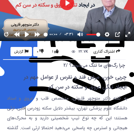
00:00
03:31
22.7K
اشتراک گذاری
1
0
گزارش
چرا رگ‌های ما تنگ می‌شوند؟ /2
چربی خون، مرض قند و نقرس از عوامل مهم در
ایجاد تنگی عروق و سکته در سن کم
به گفته دکتر منوچهر قارونی، متخصص قلب و عروق و استاد
دانشگاه علوم پزشکی تهران، بیشتر دلایل سکته زودرس قلبی، ارثی
هستند؛ این که چه نوع تیپ شخصیتی دارید و به محرک‌های
هیجانی و استرس چه پاسخی می‌دهید احتمالا ارثی است. گذشته