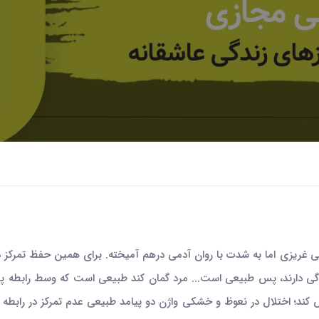
 غریزی اما به شدت با روان آدمی درهم آمیخته. برای همین حفظ تمرکز د
زندگی دارند، پس طبیعی است... مرد گمان کند طبیعی است که وسط رابطه پیا
لش کند؛ اختلال در نعوظ و خشکی واژن دو پیامد طبیعی عدم تمرکز در رابطه