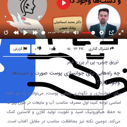
00:00
02:19
23.4K
اشتراک گذاری
1
0
گزارش
تزریق چربی، پی آر پی و فیلر
چه راه‌هایی برای جوانسازی پوست صورت و دست‌ها
وجود دارد؟
برای جوانسازی و نگهداری زیبایی پوست، می‌توانید به دو نکته
اساسی توجه کنید؛ اول مصرف مناسب آب و مایعات در طول روز که
به حفظ هیالورونیک اسید و تقویت تولید کلاژن و الاستین کمک
می‌کند. دومین نکته نیز محافظت‌ مناسب در مقابل آفتاب است.