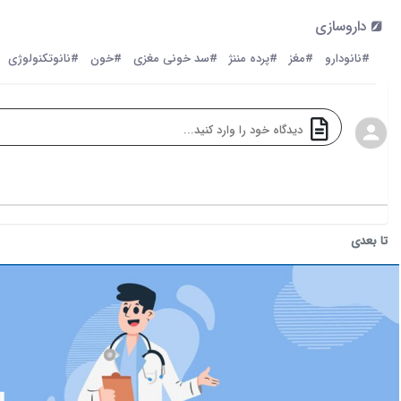
داروسازی
#نانودارو
#مغز
#پرده مننژ
#سد خونی مغزی
#خون
#نانوتکنولوژی
تا بعدی