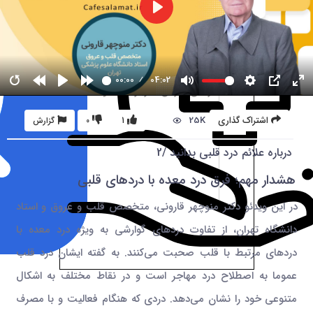
00:00
04:02
25K
اشتراک گذاری
1
0
گزارش
درباره علائم درد قلبی بدانید /2
هشدار مهم؛ فرق درد معده با دردهای قلبی
در این ویدئو دکتر منوچهر قارونی، متخصص قلب و عروق و استاد
دانشگاه تهران، از تفاوت دردهای گوارشی به ویژه درد معده با
دردهای مرتبط با قلب صحبت می‌کنند. به گفته ایشان درد قلب
عموما به اصطلاح درد مهاجر است و در نقاط مختلف به اشکال
متنوعی خود را نشان می‌دهد. دردی که هنگام فعالیت و با مصرف