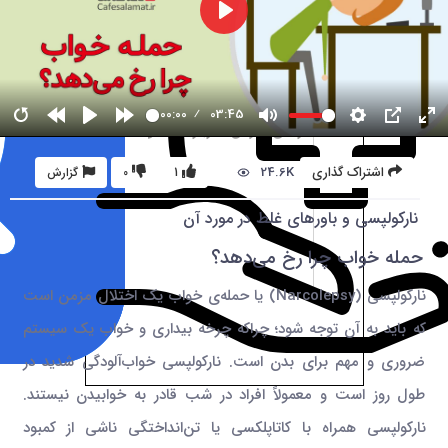
00:00
03:45
24.6K
اشتراک گذاری
1
0
گزارش
نارکولپسی و باورهای غلط در مورد آن
حمله خواب چرا رخ می‌دهد؟
نارکولپسی (Narcolepsy) یا حمله‌ی خواب یک اختلال مزمن است
که باید به آن توجه شود؛ چراکه چرخه بیداری و خواب یک سیستم
ضروری و مهم برای بدن است. نارکولپسی خواب‌آلودگی شدید در
طول روز است و معمولاً افراد در شب قادر به خوابیدن نیستند.
نارکولپسی همراه با کاتاپلکسی یا تن‌انداختگی ناشی از کمبود