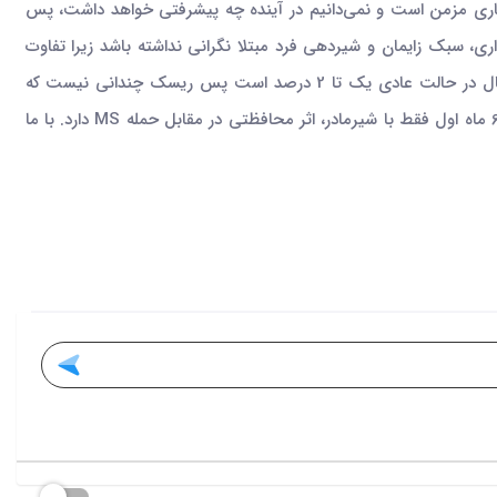
پزشکان این است که فرد بارداری را به تعویق نیانداخته و در صورت تمایل زودتر بچه دار شود زیرا به هر حال MS یک بیماری مزمن است و نمی‌دانیم در آینده چه پیشرفتی خواهد داشت، پس
ی، سبک زایمان و شیردهی فرد مبتلا نگرانی نداشته باشد زیرا تفاوت
چندانی با فرد عادی ندارد. در مورد انتقال وراثتی MS به فرزند هم نگرانی شدیدی وجود ندارد زیرا در 97 درصد موارد اتفاق نمی‌افتد و این احتمال در حالت عادی یک تا 2 درصد است پس ریسک چندانی نیست که
بارداری را منع کرد. البته داروها در دوران بارداری باید قطع شود ولی جالب است که مطالعات نشان داده است، شیردهی انحصاری یعنی شیردهی 6 ماه اول فقط با شیرمادر، اثر محافظتی در مقابل حمله MS دارد. با ما