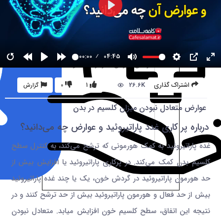
00:00
04:45
26.6K
اشتراک گذاری
1
0
گزارش
عوارض متعادل نبودن میزان کلسیم در بدن
درباره پر کاری غدد پاراتیروئید و عوارض چه می‌دانید؟
غده پاراتیروئید به کمک هورمونی که ترشح می‌کند، به کنترل سطح
کلسیم بدن کمک می‌کند. در پرکاری پاراتیروئید یا افزایش بیش از
حد هورمون پاراتیروئید در گردش خون، یک یا چند غده پاراتیروئید
بیش از حد فعال و هورمون پاراتیروئید بیش از حد ترشح کنند و در
نتیجه این اتفاق، سطح کلسیم خون افزایش میابد. متعادل نبودن