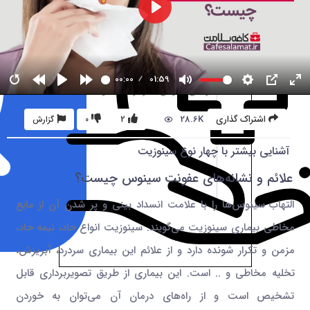
00:00
01:59
28.6K
اشتراک گذاری
2
0
گزارش
آشنایی بیشتر با چهار نوع سینوزیت
علائم و نشانه‌های عفونت سینوس چیست؟
التهاب سینوس‌ها را با علامت انسداد بینی و پر شدن آن از مایع
مخاطی بیماری سینوزیت می‌گویند. سینوزیت انواع حاد، نیمه حاد،
مزمن و تکرار شونده دارد و از علائم این بیماری سردرد، آبریزش،
تخلیه مخاطی و .. است. این بیماری از طریق تصویربرداری قابل
تشخیص است و از راه‌های درمان آن می‌توان به خوردن