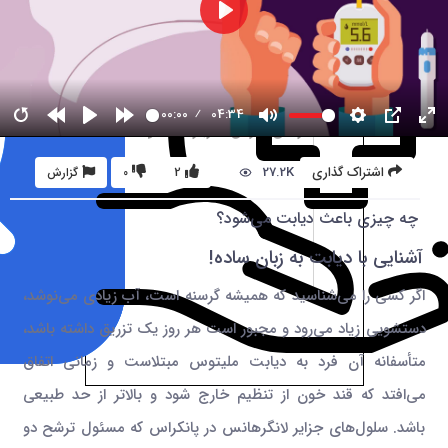
00:00
04:34
27.2K
اشتراک گذاری
2
0
گزارش
چه چیزی باعث دیابت می‌شود؟
آشنایی با دیابت به زبان ساده!
اگر کسی را می‌شناسید که همیشه گرسنه است، آب زیادی می‌نوشد،
دستشویی زیاد می‌رود و مجبور است هر روز یک تزریق داشته باشد،
متأسفانه آن فرد به دیابت ملیتوس مبتلاست و زمانی اتفاق
می‌افتد که قند خون از تنظیم خارج شود و بالاتر از حد طبیعی
باشد. سلول‌های جزایر لانگرهانس در پانکراس که مسئول ترشح دو