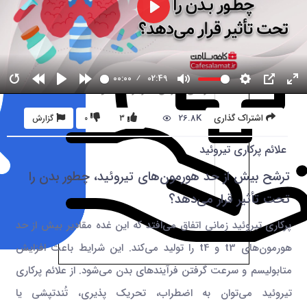
00:00
02:49
26.8K
اشتراک گذاری
3
0
گزارش
علائم پرکاری تیروئید
ترشح بیش از حد هورمون‌های تیروئید، چطور بدن را
تحت تأثیر قرار می‌دهد؟
پرکاری تیروئید زمانی اتفاق می‌افتد که این غده مقادیر بیش از حد
هورمون‌های t3 و t4 را تولید می‌کند. این شرایط باعث افزایش
متابولیسم و سرعت گرفتن فرآیندهای بدن می‌شود. از علائم پرکاری
تیروئید می‌توان به اضطراب، تحریک پذیری، تُندتپشی یا