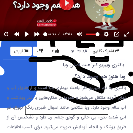
00:00
03:50
26.8K
اشتراک گذاری
2
0
گزارش
باکتری ویبریو کلرا علت اصلی وبا
وبا هنوز هم وجود دارد؟
باکتری به نام ویبریو کلرا باعث بیماری وبا است و از طریق آب و
غذای آلوده منتقل می‌شود و عموما در مکان‌هایی با فقر بهداشت و
آب سالم وجود دارد. وبا علائمی مانند اسهال شیری رنگ، تهوع، کم
آبی شدید بدن، بی حالی و گودی چشم و.. دارد و تشخیص آن از
طریق پزشک و انجام آزمایش صورت می‌گیرد. برای کسب اطلاعات