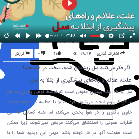
00:00
03:48
28.4K
اشتراک گذاری
1
0
گزارش
اگر فکر می‌کنید سل ریشه‌کن شده، سخت در اشتباهید!
علت، علائم و راه‌های پیشگیری از ابتلا به سل
سل یا TB یک بیماری عفونی است که توسط نوعی باکتری به نام
مایکوباکتریوم ایجاد می‌شود. فرد مبتلا با عطسه یا سرفه قطرات
حاوی باکتری را در هوا پخش می‌کند، اما همه کسانی که این
قطرات عفونی را استنشاق می‌کنند مریض نمی‌شوند، زیرا ممکن
است عفونت آنها در فاز نهفته باشد. دیدن این ویدیو، شما را با