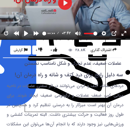
00:00
03:42
28.8K
اشتراک گذاری
0
0
گزارش
عضلات ضعیف، عدم تحرک و شکل نامناسب نشستن
سه دلیل رایج برای درد کتف و شانه و راه درمان آن!
دردهای شانه، کتف و گردن می‌توانند در اثر سفتی عضلات در ناحیه
میانی کمر، ضعف عضلات و ارگونومی ضعیف ایجاد شوند. برای
درمان آن بهتر است میزکار را به درستی تنظیم کرد و همچنین در
طول روز فعالیت و حرکت بیشتری داشت. البته تمرینات کششی و
ورزش‌هایی نیز وجود دارند که با انجام آن‌ها می‌توان این مشکلات