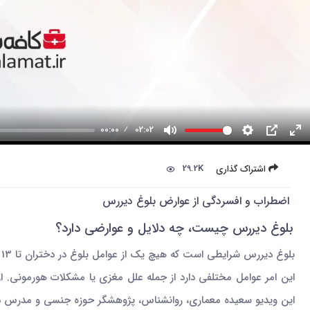
00:00
02:02
29.2K
اشتراک گذاری
اضطراب و افسردگی از عوارض بلوغ دیررس
بلوغ دیررس چیست، چه دلایل و عوارضی دارد؟
بلوغ دیررس شرایطی است که هیچ یک از عوامل بلوغ در دختران تا 13 سالگی و در پسران تا 14 بروز پیدا نکرده باشد.
این امر عوامل مختلفی دارد از جمله علل مغزی یا مشکلات هورمونی.
این ویدیو سعیده معماری، روانشناس، پژوهشگر حوزه جنسی و مدرس دان