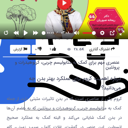
00:00
03:08
28.5K
اشتراک گذاری
1
0
گزارش
عنصری مهم برای کمک به متابولیسم چربی، کربوهیدرات و
پروتئین
درباره اهمیت کروم برای عملکرد بهتر بدن چه
می‌دانید؟
کروم یکی از عناصری است که در بدن تاثیرات مثبتی دارد، از جمله
کمک به متابولیسم چربی، کربوهیدرات و پروتئین که به هضم آن‌ها
در بدن کمک شایانی می‌کند و البته کمک به عملکرد صحیح
انسولین. این عنصر در گوشت، غلات کامل، سیب زمینی، کلم