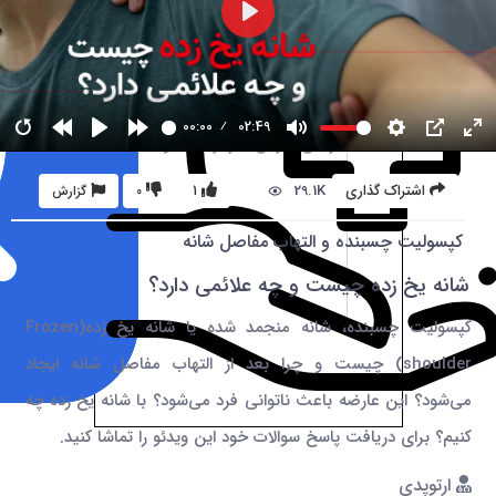
00:00
02:49
29.1K
اشتراک گذاری
1
0
گزارش
کپسولیت چسبنده و التهاب مفاصل شانه
شانه یخ زده چیست و چه علائمی دارد؟
کپسولیت چسبنده، شانه منجمد شده یا شانه یخ زده(Frozen
shoulder) چیست و چرا بعد از التهاب مفاصل شانه ایجاد
می‌شود؟ این عارضه باعث ناتوانی فرد می‌شود؟ با شانه یخ زده چه
کنیم؟ برای دریافت پاسخ سوالات خود این ویدئو را تماشا کنید.
ارتوپدی