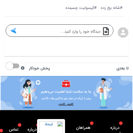
#شانه یخ زده
#کپسولیت چسبنده
تا بعدی
پخش خودکار
درباره
همراهان
درباره
تماس