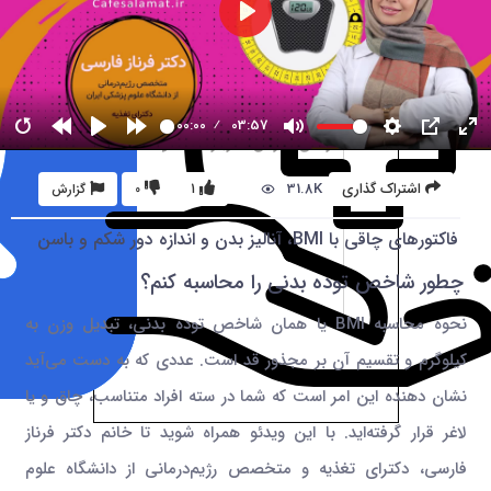
00:00
03:57
31.8K
اشتراک گذاری
1
0
گزارش
فاکتورهای چاقی با BMI، آنالیز بدن و اندازه دور شکم و باسن
چطور شاخص توده بدنی را محاسبه کنم؟
نحوه‌ محاسبه BMI یا همان شاخص توده بدنی، تبدیل وزن به
کیلوگرم و تقسیم آن بر مجذور قد است. عددی که به دست می‌آید
نشان دهنده این امر است که شما در سته افراد متناسب، چاق و یا
لاغر قرار گرفته‌اید. با این ویدئو همراه شوید تا خانم دکتر فرناز
فارسی، دکترای تغذیه و متخصص رژیم‌درمانی از دانشگاه علوم