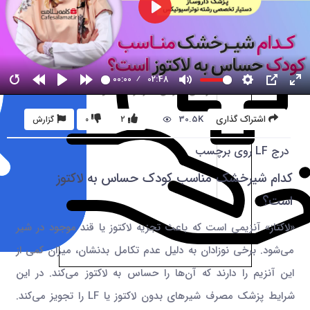
00:00
02:48
30.5K
اشتراک گذاری
2
0
گزارش
درج LF روی برچسب
کدام شیرخشک مناسب کودک حساس به لاکتوز
است؟
«لاکتاز» آنزیمی است که باعث تجزیه لاکتوز یا قند موجود در شیر
می‌شود. برخی نوزادان به دلیل عدم تکامل بدنشان، میزان کمی از
این آنزیم را دارند که آن‌ها را حساس به لاکتوز می‌کند. در این
شرایط پزشک مصرف شیرهای بدون لاکتوز یا LF را تجویز می‌کند.