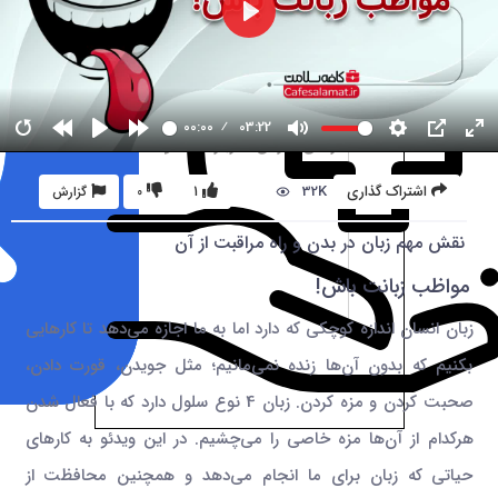
00:00
03:22
32K
اشتراک گذاری
1
0
گزارش
نقش مهم زبان در بدن و راه مراقبت از آن
مواظب زبانت باش!
زبان انسان اندازه کوچکی که دارد اما به ما اجازه می‌دهد تا کارهایی
بکنیم که بدون آن‌ها زنده نمی‌مانیم؛ مثل جویدن، قورت دادن،
صحبت کردن و مزه کردن. زبان 4 نوع سلول دارد که با فعال شدن
هرکدام از آن‌ها مزه خاصی را می‌چشیم. در این ویدئو به کارهای
حیاتی که زبان برای ما انجام می‌دهد و همچنین محافظت از