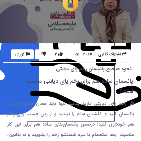
31.6K
اشتراک گذاری
2
0
گزارش
نحوه صحیح پانسمان زخم پای دیابتی
پانسمان ساده هم برای زخم پای دیابتی مناسب
است؟
اگر زخم پای دیابتی دارید بدانید تنها باید همان ناحیه زخم را
پانسمان کنید و انگشتان سالم را نبندید و از زدن چسب روی زخم
هم خودداری کنید! درضمن پانسمان‌های ساده هم برای این کار
مناسبند. بعد استحمام با سرم شستشو زخم را بشویید و نه بتادین،