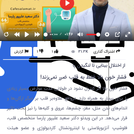
00:00
01:46
31.3K
اشتراک گذاری
1
1
گزارش
از اختلال بینایی تا لنگیدن پا
فشار خون بالا فقط به قلب ضرر نمی‌زند!
فشار خون بالا اگر کنترل نشود در طولانی مدت عوارض بسیار زیادی
را برای بیمار به همراه دارد. درواقع علاوه‌بر قلب بر دیگر ارگان‌ها و
اندام‌های بدن مثل، مغز، چشم‌ها، عروق و کلیه‌ها را نیز تحت تاثیر
قرار می‌دهد. در این ویدئو دکتر سعید علیپور پارسا متخصص قلب،
فلوشیپ آنژیوپلاستی یا اینترونشنال کاردیولوژی و عضو هیئت