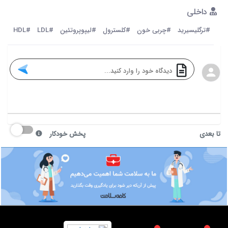
داخلی
#ترگلیسیرید
#چربی خون
#کلسترول
#لیپوپروتئین
#LDL
#HDL
تا بعدی
پخش خودکار