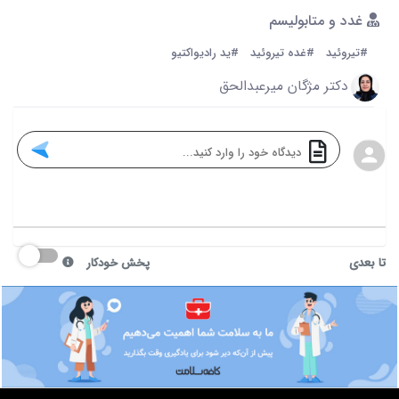
غدد و متابولیسم
#تیروئید
#غده تیروئید
#ید رادیواکتیو
دکتر مژگان میرعبدالحق
تا بعدی
پخش خودکار