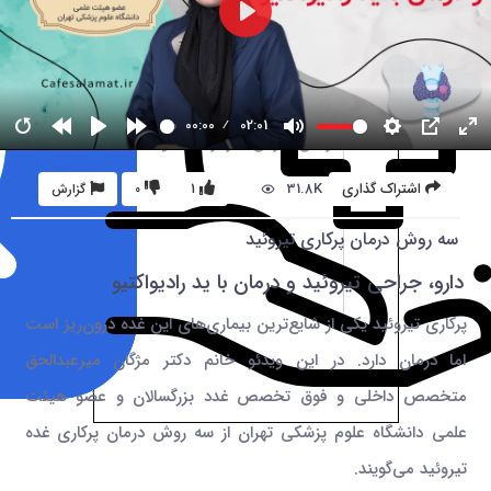
00:00
02:01
31.8K
اشتراک گذاری
1
0
گزارش
سه روش درمان پرکاری تیروئید
دارو، جراحی تیروئید و درمان با ید رادیواکتیو
پرکاری تیروئید یکی از شایع‌ترین بیماری‌های این غده درون‌ریز است
اما درمان دارد. در این ویدئو خانم دکتر مژگان میرعبدالحق
متخصص داخلی و فوق تخصص غدد بزرگسالان و عضو هیئت
علمی دانشگاه علوم پزشکی تهران از سه روش درمان پرکاری غده
تیروئید می‌گویند.