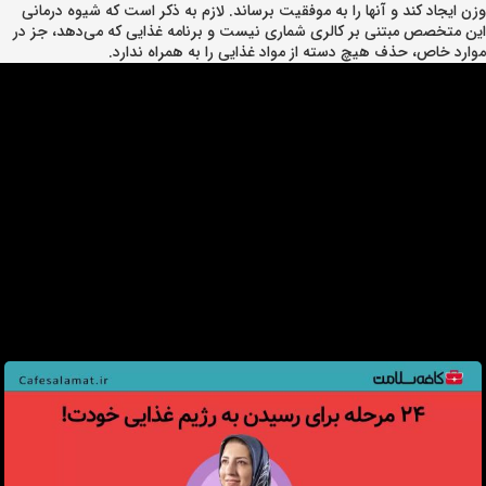
وزن ایجاد کند و آنها را به موفقیت برساند. لازم به ذکر است که شیوه درمانی
این متخصص مبتنی بر کالری شماری نیست و برنامه غذایی که می‌دهد، جز در
موارد خاص، حذف هیچ دسته از مواد غذایی را به همراه ندارد.
دکتر آزاده نجارزاده، متخصص تغذیه و استاد تمام دانشگاه علوم پزشکی شهید صدوقی
یزد است. او لیسانس تغذیه خود را از دانشگاه علوم پزشکی شهید بهشتی، فوق
لیسانس علوم بهداشتی در تغذیه را از دانشگاه تهران و دکترای علوم تغذیه را از
دانشگاه علوم پزشکی تهران گرفته است. دکتر نجارزاده طی 12 سال گذشته استاد
دانشگاه بوده‌اند و 20 سال است که سابقه کار در حوزه رژیم‌درمانی و تغذیه دارند.
همچنین بیش از 150 مقاله در مجلات معتبر فارسی و انگلیسی به چاپ رسانده‌اند و
استاد راهنمای بیش از 50 دانشجو در مقطع لیسانس و دکترای تغذیه بوده‌اند. ایشان
هم‌اکنون در کلینیک‌های مختلفی در شهر یزد مشغول طبابت هستند و همچنین به
مراجعان زیادی در داخل و خارج از کشور به شیوه آنلاین برای کاهش وزن مشاوره
می‌دهند. جز مشاوره به عموم مردم در زمینه تغذیه، کار برای بهبود وضعیت تغذیه در
بیماران، افراد مبتلا به ناباروری، کودکان و سایر افراد در وضعیت‌های خاص جزو علایق
این متخصص تغذیه است و موفق شده‌است انگیزه زیادی در بیماران برای کاهش یا
افزایش وزن ایجاد کند و آنها را به موفقیت برساند. لازم به ذکر است که شیوه درمانی
این متخصص مبتنی بر کالری شماری نیست و برنامه غذایی که می‌دهد، جز در موارد
خاص، حذف هیچ دسته از مواد غذایی را به همراه ندارد.